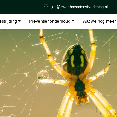
jan@zwarthoeddienstverlening.nl
strijding
Preventief onderhoud
Wat we nog meer