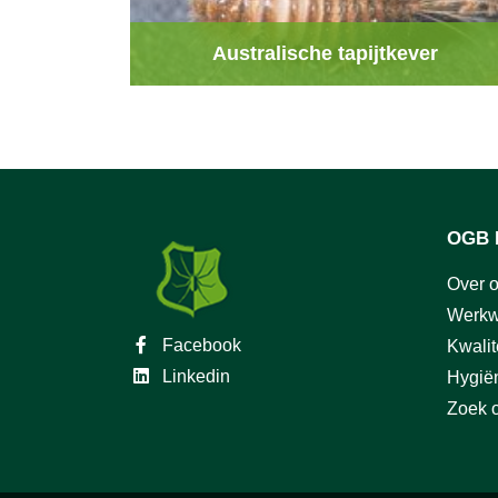
Australische tapijtkever
OGB 
Over 
Werkw
Facebook
Kwalit
Linkedin
Hygië
Zoek o